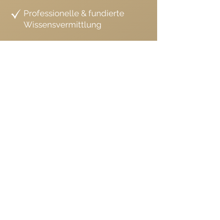
Professionelle & fundierte
Wissensvermittlung
Deutschlands 1. Bio-Kurzentrum
mit Wildpflanzen
Ökologisch durchdacht und
natürlich gebaut
Rohkost-Gourmet Kreationen
im Seminar
Wellnessbereich im Akademie-
Zentrum
Akademie
Kontakt